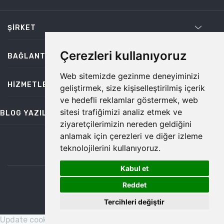
ŞIRKET
Çerezleri kullanıyoruz
BAĞLANTILAR
Web sitemizde gezinme deneyiminizi
HIZMETLER
geliştirmek, size kişiselleştirilmiş içerik
ve hedefli reklamlar göstermek, web
sitesi trafiğimizi analiz etmek ve
BLOG YAZILARI
ziyaretçilerimizin nereden geldiğini
anlamak için çerezleri ve diğer izleme
teknolojilerini kullanıyoruz.
bilgi@temiz.co
Kabul et
1
©2026 Temiz, Her Hakkı Saklıdır.
Reddet
Tercihleri değiştir
Update cookies preferences