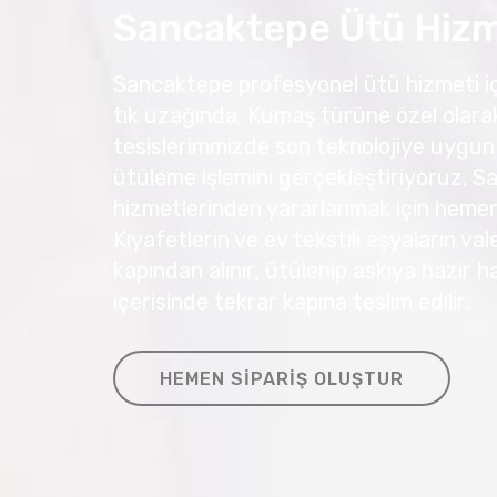
Sancaktepe Ütü Hizm
Sancaktepe profesyonel ütü hizmeti iç
tık uzağında. Kumaş türüne özel olara
tesislerimmizde son teknolojiye uygun
ütüleme işlemini gerçekleştiriyoruz. 
hizmetlerinden yararlanmak için hemen 
Kıyafetlerin ve ev tekstili eşyaların va
kapından alınır, ütülenip askıya hazır h
içerisinde tekrar kapına teslim edilir.
HEMEN SIPARIŞ OLUŞTUR