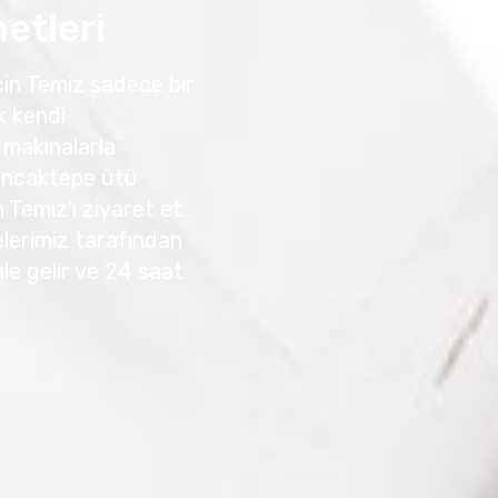
etleri
in Temiz sadece bir
k kendi
 makinalarla
Sancaktepe ütü
Temiz'i ziyaret et.
lelerimiz tarafından
ale gelir ve 24 saat