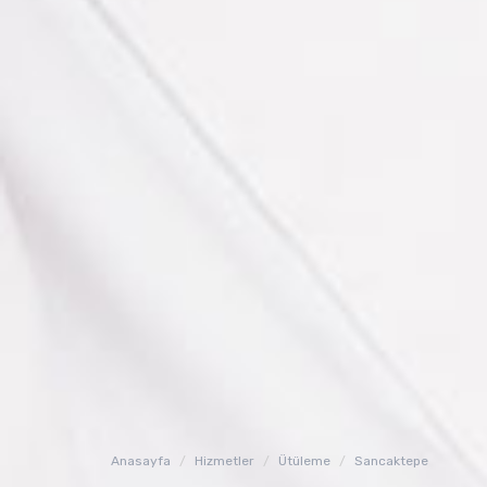
Anasayfa
Hizmetler
Ütüleme
Sancaktepe