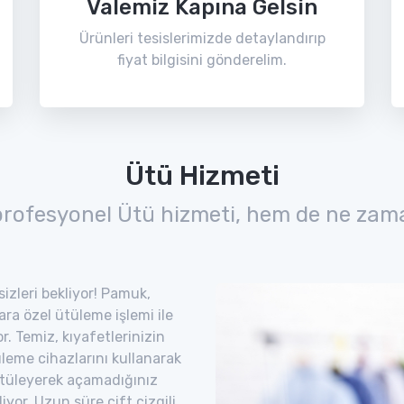
Valemiz Kapına Gelsin
Ürünleri tesislerimizde detaylandırıp
fiyat bilgisini gönderelim.
Ütü Hizmeti
profesyonel Ütü hizmeti, hem de ne zama
izleri bekliyor! Pamuk,
lara özel ütüleme işlemi ile
. Temiz, kıyafetlerinizin
leme cihazlarını kullanarak
. Ütüleyerek açamadığınız
iyor. Uzun süre çift çizgili