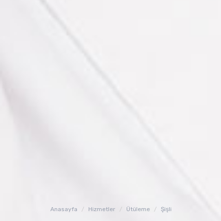
Anasayfa
Hizmetler
Ütüleme
Şişli