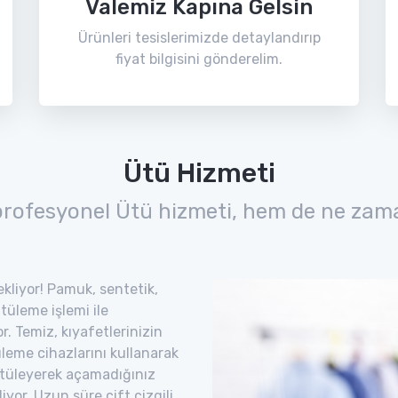
Valemiz Kapına Gelsin
Ürünleri tesislerimizde detaylandırıp
fiyat bilgisini gönderelim.
Ütü Hizmeti
profesyonel Ütü hizmeti, hem de ne zama
bekliyor! Pamuk, sentetik,
ütüleme işlemi ile
. Temiz, kıyafetlerinizin
leme cihazlarını kullanarak
. Ütüleyerek açamadığınız
iyor. Uzun süre çift çizgili