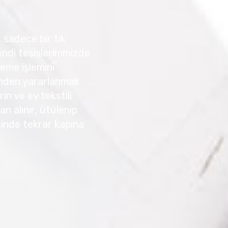
 sadece bir tık
ndi tesislerimmizde
eme işlemini
rinden yararlanmak
in ve ev tekstili
n alınır, ütülenip
isinde tekrar kapına