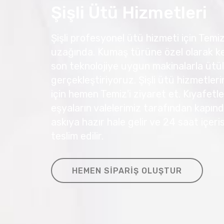
Şişli Ütü Hizmetleri
Şişli profesyonel ütü hizmeti için Temiz
uzağında. Kumaş türüne özel olarak ke
son teknolojiye uygun makinalarla ütül
gerçekleştiriyoruz. Şişli ütü hizmetle
için hemen Temiz'i ziyaret et. Kıyafetler
eşyaların valelerimiz tarafından kapında
askıya hazır hale gelir ve 24 saat içer
teslim edilir.
HEMEN SIPARIŞ OLUŞTUR