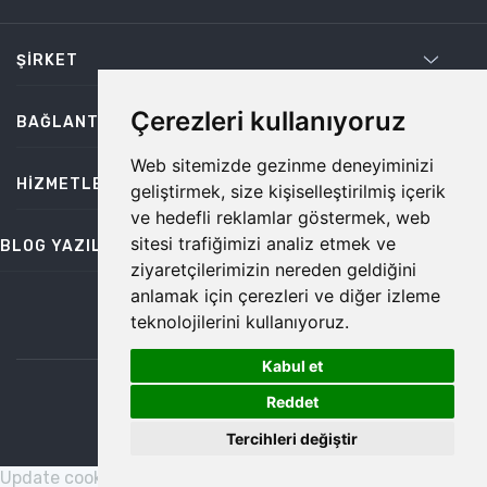
ŞIRKET
Çerezleri kullanıyoruz
BAĞLANTILAR
Web sitemizde gezinme deneyiminizi
HIZMETLER
geliştirmek, size kişiselleştirilmiş içerik
ve hedefli reklamlar göstermek, web
sitesi trafiğimizi analiz etmek ve
BLOG YAZILARI
ziyaretçilerimizin nereden geldiğini
anlamak için çerezleri ve diğer izleme
teknolojilerini kullanıyoruz.
bilgi@temiz.co
Kabul et
1
©2026 Temiz, Her Hakkı Saklıdır.
Reddet
Tercihleri değiştir
Update cookies preferences