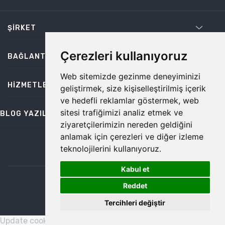
ŞIRKET
Çerezleri kullanıyoruz
BAĞLANTILAR
Web sitemizde gezinme deneyiminizi
HIZMETLER
geliştirmek, size kişiselleştirilmiş içerik
ve hedefli reklamlar göstermek, web
sitesi trafiğimizi analiz etmek ve
BLOG YAZILARI
ziyaretçilerimizin nereden geldiğini
anlamak için çerezleri ve diğer izleme
teknolojilerini kullanıyoruz.
bilgi@temiz.co
Kabul et
1
©2026 Temiz, Her Hakkı Saklıdır.
Reddet
Tercihleri değiştir
Update cookies preferences