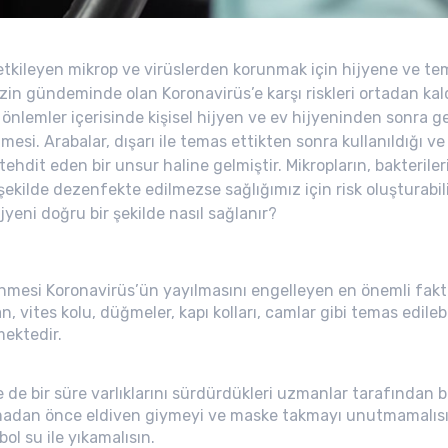
tkileyen mikrop ve virüslerden korunmak için hijyene ve t
n gündeminde olan Koronavirüs’e karşı riskleri ortadan kald
 önlemler içerisinde kişisel hijyen ve ev hijyeninden sonra 
mesi. Arabalar, dışarı ile temas ettikten sonra kullanıldığı 
 tehdit eden bir unsur haline gelmiştir. Mikropların, bakteriler
 şekilde dezenfekte edilmezse sağlığımız için risk oluşturabili
yeni doğru bir şekilde nasıl sağlanır?
nmesi Koronavirüs’ün yayılmasını engelleyen en önemli fakt
, vites kolu, düğmeler, kapı kolları, camlar gibi temas edile
ektedir.
 de bir süre varlıklarını sürdürdükleri uzmanlar tarafından b
madan önce eldiven giymeyi ve maske takmayı unutmamalısın.
bol su ile yıkamalısın.