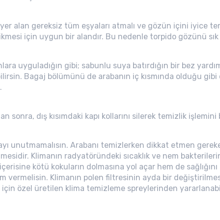
yer alan gereksiz tüm eşyaları atmalı ve gözün içini iyice t
ikmesi için uygun bir alandır. Bu nedenle torpido gözünü sık
lara uyguladığın gibi; sabunlu suya batırdığın bir bez yardımıy
ebilirsin. Bagaj bölümünü de arabanın iç kısmında olduğu gib
.
 sonra, dış kısımdaki kapı kollarını silerek temizlik işlemini bi
ayı unutmamalısın. Arabanı temizlerken dikkat etmen gereke
mesidir. Klimanın radyatöründeki sıcaklık ve nem bakteriler
içerisine kötü kokuların dolmasına yol açar hem de sağlığını
vermelisin. Klimanın polen filtresinin ayda bir değiştirilmesi
 için özel üretilen klima temizleme spreylerinden yararlanabil