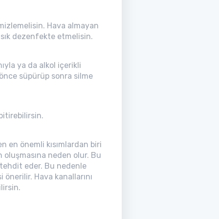
emizlemelisin. Hava almayan
 sık dezenfekte etmelisin.
la ya da alkol içerikli
i önce süpürüp sonra silme
tirebilirsin.
n en önemli kısımlardan biri
in oluşmasına neden olur. Bu
 tehdit eder. Bu nedenle
 önerilir. Hava kanallarını
irsin.