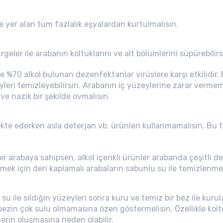
e yer alan tüm fazlalık eşyalardan kurtulmalısın.
rgeler ile arabanın koltuklarını ve alt bölümlerini süpürebilirs
e %70 alkol bulunan dezenfektanlar virüslere karşı etkilidir. 
yleri temizleyebilirsin. Arabanın iç yüzeylerine zarar verme
ve nazik bir şekilde ovmalısın.
kte ederken asla deterjan vb. ürünleri kullanmamalısın. Bu 
r arabaya sahipsen, alkol içerikli ürünler arabanda çeşitli de
ek için deri kaplamalı arabaların sabunlu su ile temizlenmes
u ile sildiğin yüzeyleri sonra kuru ve temiz bir bez ile kur
bezin çok sulu olmamasına özen göstermelisin. Özellikle kol
lerin oluşmasına neden olabilir.