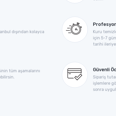
Profesyon
tanbul dışından kolayca
Kuru temizl
için 5-7 gü
tarihi ileriye
Güvenli 
işinin tüm aşamalarını
ilirsin.
Sipariş tut
işlemlere gö
sonra uygula