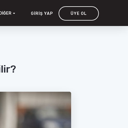
DIĞER
GIRIŞ YAP
ÜYE OL
lir?