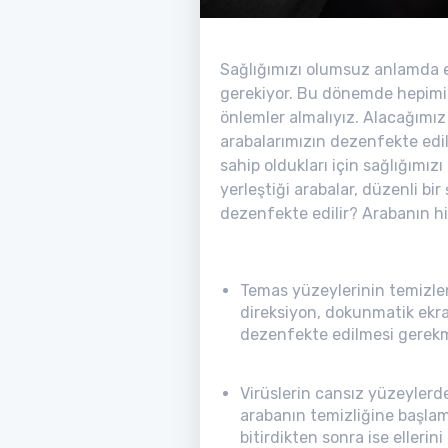
Sağlığımızı olumsuz anlamda e
gerekiyor. Bu dönemde hepimizi
önlemler almalıyız. Alacağımız
arabalarımızın dezenfekte edil
sahip oldukları için sağlığımızı
yerleştiği arabalar, düzenli bir
dezenfekte edilir? Arabanın hij
Temas yüzeylerinin temizle
direksiyon, dokunmatik ekran
dezenfekte edilmesi gerekm
Virüslerin cansız yüzeylerde
arabanın temizliğine başla
bitirdikten sonra ise ellerini 