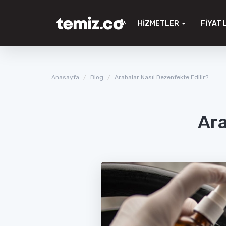
HIZMETLER
FIYAT 
Anasayfa
Blog
Arabalar Nasıl Dezenfekte Edilir?
Ara