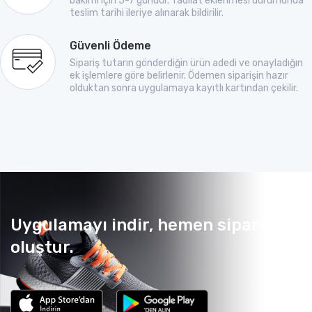
bakımı için 5-7 gündür. Tadilat eklenmesi durumunda
teslim tarihi ileriye alınarak bildirilir.
Güvenli Ödeme
Sipariş tutarın gönderdiğin ürün adedi ve onayladığın
ek işlemlere göre belirlenir. Ödemen siparişin hazır
olduktan sonra uygulamaya kayıtlı kartından çekilir.
Uygulamayı indir, hemen sipariş
oluştur.