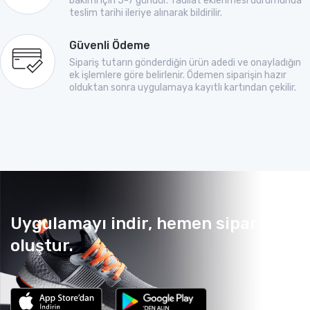
bakımı için 5-7 gündür. Tadilat eklenmesi durumunda
teslim tarihi ileriye alınarak bildirilir.
Güvenli Ödeme
Sipariş tutarın gönderdiğin ürün adedi ve onayladığın
ek işlemlere göre belirlenir. Ödemen siparişin hazır
olduktan sonra uygulamaya kayıtlı kartından çekilir.
Uygulamayı indir, hemen sipariş
oluştur.