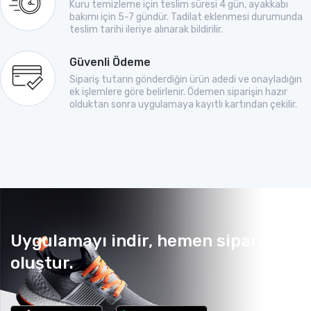
Kuru temizleme için teslim süresi 4 gün, ayakkabı
bakımı için 5-7 gündür. Tadilat eklenmesi durumunda
teslim tarihi ileriye alınarak bildirilir.
Güvenli Ödeme
Sipariş tutarın gönderdiğin ürün adedi ve onayladığın
ek işlemlere göre belirlenir. Ödemen siparişin hazır
olduktan sonra uygulamaya kayıtlı kartından çekilir.
Uygulamayı indir, hemen sipariş
oluştur.