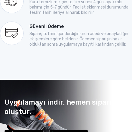
Kuru temizleme için teslim süresi 4 gün, ayakkabı
bakımı için 5-7 gündür. Tadilat eklenmesi durumunda
teslim tarihi ileriye alınarak bildirilir.
Güvenli Ödeme
Sipariş tutarın gönderdiğin ürün adedi ve onayladığın
ek işlemlere göre belirlenir. Ödemen siparişin hazır
olduktan sonra uygulamaya kayıtlı kartından çekilir.
Uygulamayı indir, hemen sipariş
oluştur.