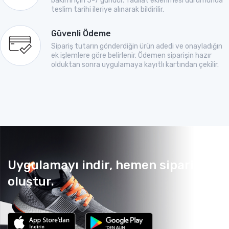
bakımı için 5-7 gündür. Tadilat eklenmesi durumunda
teslim tarihi ileriye alınarak bildirilir.
Güvenli Ödeme
Sipariş tutarın gönderdiğin ürün adedi ve onayladığın
ek işlemlere göre belirlenir. Ödemen siparişin hazır
olduktan sonra uygulamaya kayıtlı kartından çekilir.
Uygulamayı indir, hemen sipariş
oluştur.