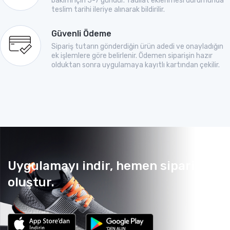
bakımı için 5-7 gündür. Tadilat eklenmesi durumunda
teslim tarihi ileriye alınarak bildirilir.
Güvenli Ödeme
Sipariş tutarın gönderdiğin ürün adedi ve onayladığın
ek işlemlere göre belirlenir. Ödemen siparişin hazır
olduktan sonra uygulamaya kayıtlı kartından çekilir.
Uygulamayı indir, hemen sipariş
oluştur.