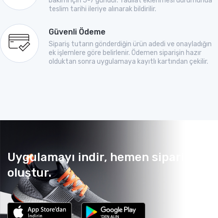
bakımı için 5-7 gündür. Tadilat eklenmesi durumunda
teslim tarihi ileriye alınarak bildirilir.
Güvenli Ödeme
Sipariş tutarın gönderdiğin ürün adedi ve onayladığın
ek işlemlere göre belirlenir. Ödemen siparişin hazır
olduktan sonra uygulamaya kayıtlı kartından çekilir.
Uygulamayı indir, hemen sipariş
oluştur.