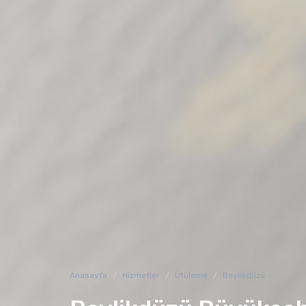
Anasayfa
Hizmetler
Ütüleme
Beylikdüzü