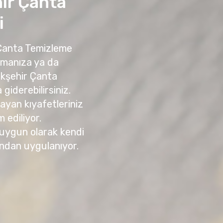
ir Çanta
i
 Çanta Temizleme
amanıza ya da
kşehir Çanta
giderebilirsiniz.
yan kıyafetleriniz
m ediliyor.
 uygun olarak kendi
ndan uygulanıyor.