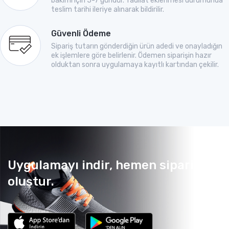
bakımı için 5-7 gündür. Tadilat eklenmesi durumunda
teslim tarihi ileriye alınarak bildirilir.
Güvenli Ödeme
Sipariş tutarın gönderdiğin ürün adedi ve onayladığın
ek işlemlere göre belirlenir. Ödemen siparişin hazır
olduktan sonra uygulamaya kayıtlı kartından çekilir.
Uygulamayı indir, hemen sipariş
oluştur.