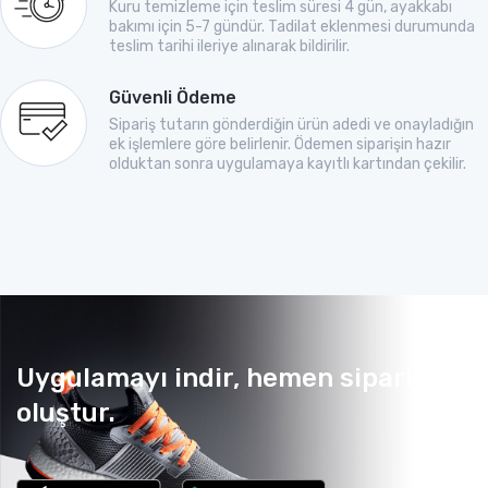
Kuru temizleme için teslim süresi 4 gün, ayakkabı
bakımı için 5-7 gündür. Tadilat eklenmesi durumunda
teslim tarihi ileriye alınarak bildirilir.
Güvenli Ödeme
Sipariş tutarın gönderdiğin ürün adedi ve onayladığın
ek işlemlere göre belirlenir. Ödemen siparişin hazır
olduktan sonra uygulamaya kayıtlı kartından çekilir.
Uygulamayı indir, hemen sipariş
oluştur.