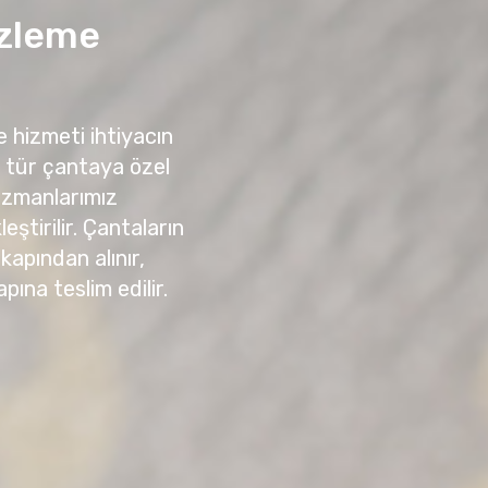
izleme
 hizmeti ihtiyacın
r tür çantaya özel
 uzmanlarımız
ştirilir. Çantaların
kapından alınır,
ına teslim edilir.