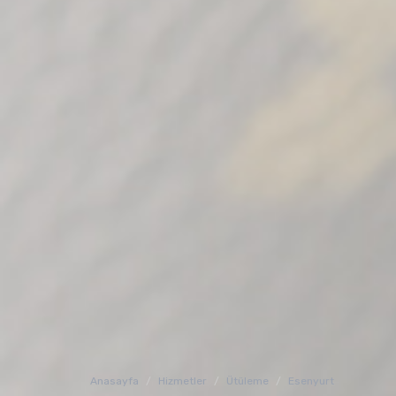
Anasayfa
Hizmetler
Ütüleme
Esenyurt