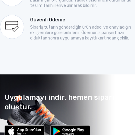
bakımı için 5-7 gündür. Tadilat eklenmesi durumunda
teslim tarihi ileriye alınarak bildirilir.
Güvenli Ödeme
Sipariş tutarın gönderdiğin ürün adedi ve onayladığın
ek işlemlere göre belirlenir. Ödemen siparişin hazır
olduktan sonra uygulamaya kayıtlı kartından çekilir.
Uygulamayı indir, hemen sipariş
oluştur.