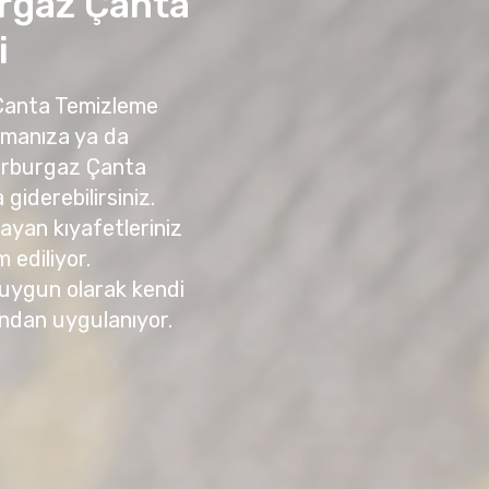
rgaz Çanta
i
 Çanta Temizleme
amanıza ya da
erburgaz Çanta
giderebilirsiniz.
yan kıyafetleriniz
m ediliyor.
 uygun olarak kendi
ndan uygulanıyor.