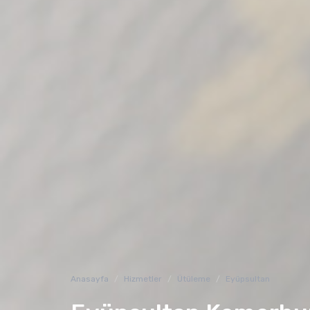
Anasayfa
Hizmetler
Ütüleme
Eyüpsultan