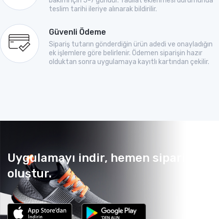
bakımı için 5-7 gündür. Tadilat eklenmesi durumunda
teslim tarihi ileriye alınarak bildirilir.
Güvenli Ödeme
Sipariş tutarın gönderdiğin ürün adedi ve onayladığın
ek işlemlere göre belirlenir. Ödemen siparişin hazır
olduktan sonra uygulamaya kayıtlı kartından çekilir.
Uygulamayı indir, hemen sipariş
oluştur.