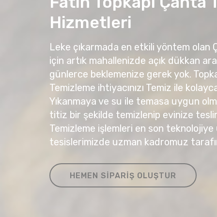
Fatih Topkapı Çanta
Hizmetleri
Leke çıkarmada en etkili yöntem olan
için artık mahallenizde açık dükkan ar
günlerce beklemenize gerek yok. Topk
Temizleme ihtiyacınızı Temiz ile kolayca 
Yıkanmaya ve su ile temasa uygun olma
titiz bir şekilde temizlenip evinize tesli
Temizleme işlemleri en son teknolojiye
tesislerimizde uzman kadromuz tarafı
HEMEN SIPARIŞ OLUŞTUR