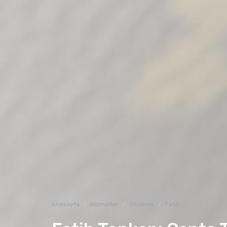
Anasayfa
Hizmetler
Ütüleme
Fatih