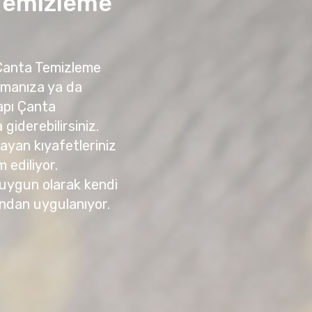
 Temizleme
 Çanta Temizleme
amanıza ya da
apı Çanta
giderebilirsiniz.
yan kıyafetleriniz
m ediliyor.
 uygun olarak kendi
ndan uygulanıyor.