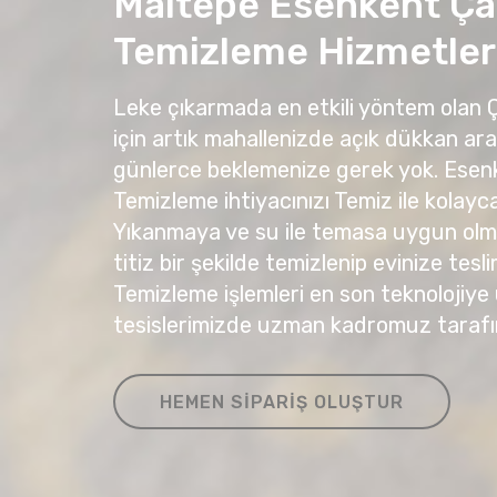
Maltepe Esenkent Ça
Temizleme Hizmetler
Leke çıkarmada en etkili yöntem olan
için artık mahallenizde açık dükkan ar
günlerce beklemenize gerek yok. Ese
Temizleme ihtiyacınızı Temiz ile kolayca 
Yıkanmaya ve su ile temasa uygun olma
titiz bir şekilde temizlenip evinize tesli
Temizleme işlemleri en son teknolojiye
tesislerimizde uzman kadromuz tarafı
HEMEN SIPARIŞ OLUŞTUR