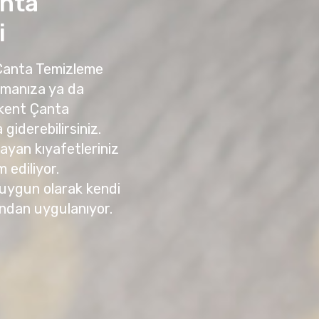
nta
i
 Çanta Temizleme
amanıza ya da
nkent Çanta
giderebilirsiniz.
yan kıyafetleriniz
m ediliyor.
 uygun olarak kendi
ndan uygulanıyor.