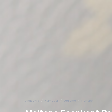
Anasayfa
Hizmetler
Ütüleme
Maltepe