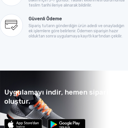
bakımı için 5-7 gündür. Tadilat eklenmesi durumunda
teslim tarihi ileriye alınarak bildirilir.
Güvenli Ödeme
Sipariş tutarın gönderdiğin ürün adedi ve onayladığın
ek işlemlere göre belirlenir. Ödemen siparişin hazır
olduktan sonra uygulamaya kayıtlı kartından çekilir.
Uygulamayı indir, hemen sipariş
oluştur.