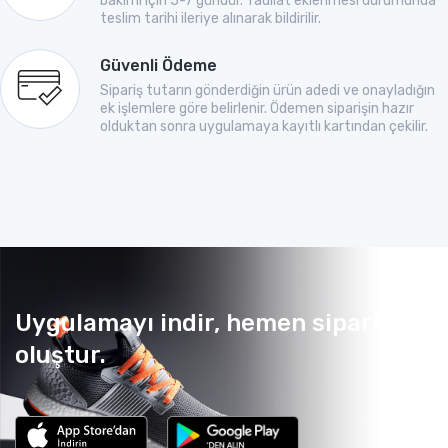
bakımı için 5-7 gündür. Tadilat eklenmesi durumunda
teslim tarihi ileriye alınarak bildirilir.
Güvenli Ödeme
Sipariş tutarın gönderdiğin ürün adedi ve onayladığın
ek işlemlere göre belirlenir. Ödemen siparişin hazır
olduktan sonra uygulamaya kayıtlı kartından çekilir.
Uygulamayı indir, hemen sipariş
oluştur.