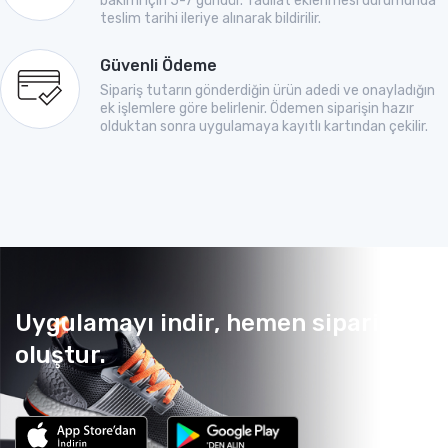
bakımı için 5-7 gündür. Tadilat eklenmesi durumunda
teslim tarihi ileriye alınarak bildirilir.
Güvenli Ödeme
Sipariş tutarın gönderdiğin ürün adedi ve onayladığın
ek işlemlere göre belirlenir. Ödemen siparişin hazır
olduktan sonra uygulamaya kayıtlı kartından çekilir.
Uygulamayı indir, hemen sipariş
oluştur.