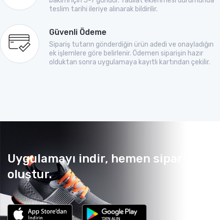
bakımı için 5-7 gündür. Tadilat eklenmesi durumunda
teslim tarihi ileriye alınarak bildirilir.
Güvenli Ödeme
Sipariş tutarın gönderdiğin ürün adedi ve onayladığın
ek işlemlere göre belirlenir. Ödemen siparişin hazır
olduktan sonra uygulamaya kayıtlı kartından çekilir.
Uygulamayı indir, hemen sipariş
oluştur.