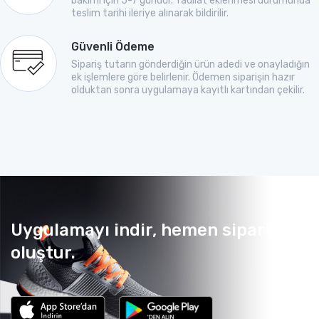
bakımı için 5-7 gündür. Tadilat eklenmesi durumunda
teslim tarihi ileriye alınarak bildirilir.
Güvenli Ödeme
Sipariş tutarın gönderdiğin ürün adedi ve onayladığın
ek işlemlere göre belirlenir. Ödemen siparişin hazır
olduktan sonra uygulamaya kayıtlı kartından çekilir.
Uygulamayı indir, hemen sipariş
oluştur.