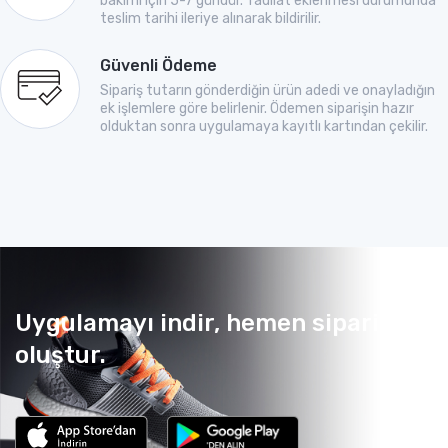
bakımı için 5-7 gündür. Tadilat eklenmesi durumunda
teslim tarihi ileriye alınarak bildirilir.
Güvenli Ödeme
Sipariş tutarın gönderdiğin ürün adedi ve onayladığın
ek işlemlere göre belirlenir. Ödemen siparişin hazır
olduktan sonra uygulamaya kayıtlı kartından çekilir.
Uygulamayı indir, hemen sipariş
oluştur.