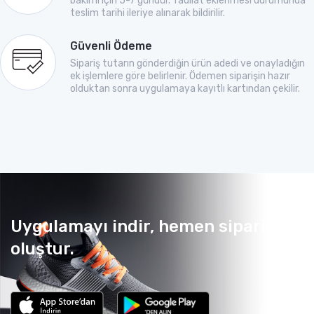
bakımı için 5-7 gündür. Tadilat eklenmesi durumunda
teslim tarihi ileriye alınarak bildirilir.
Güvenli Ödeme
Sipariş tutarın gönderdiğin ürün adedi ve onayladığın
ek işlemlere göre belirlenir. Ödemen siparişin hazır
olduktan sonra uygulamaya kayıtlı kartından çekilir.
Uygulamayı indir, hemen sipariş
oluştur.