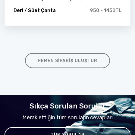
Deri / Süet Çanta
950 - 1450TL
HEMEN SIPARIŞ OLUŞTUR
Sıkça Sorulan Sorular
Merak ettiğin tüm soruların cevapları
TÜM SORULAR