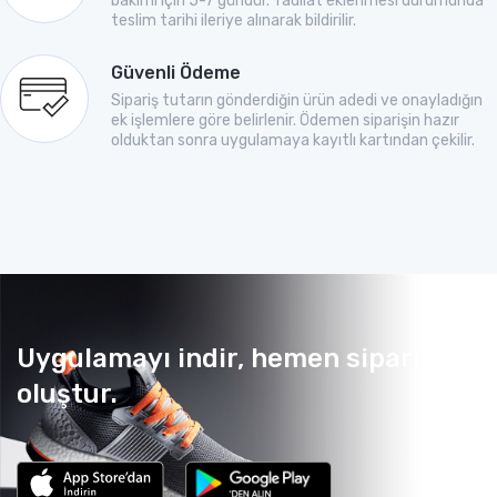
bakımı için 5-7 gündür. Tadilat eklenmesi durumunda
teslim tarihi ileriye alınarak bildirilir.
Güvenli Ödeme
Sipariş tutarın gönderdiğin ürün adedi ve onayladığın
ek işlemlere göre belirlenir. Ödemen siparişin hazır
olduktan sonra uygulamaya kayıtlı kartından çekilir.
Uygulamayı indir, hemen sipariş
oluştur.