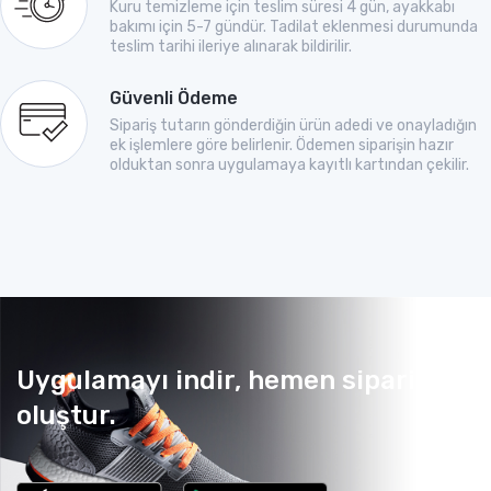
Kuru temizleme için teslim süresi 4 gün, ayakkabı
bakımı için 5-7 gündür. Tadilat eklenmesi durumunda
teslim tarihi ileriye alınarak bildirilir.
Güvenli Ödeme
Sipariş tutarın gönderdiğin ürün adedi ve onayladığın
ek işlemlere göre belirlenir. Ödemen siparişin hazır
olduktan sonra uygulamaya kayıtlı kartından çekilir.
Uygulamayı indir, hemen sipariş
oluştur.