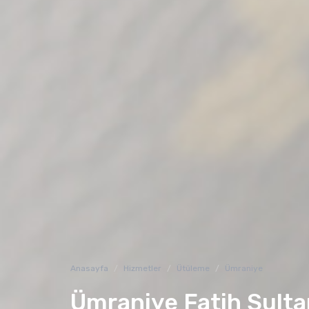
Anasayfa
Hizmetler
Ütüleme
Ümraniye
Ümraniye Fatih Sult