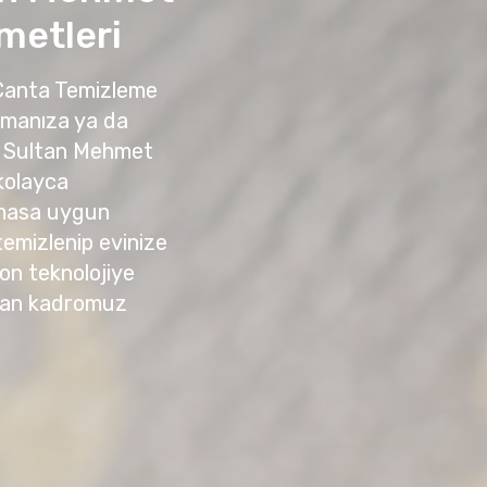
metleri
 Çanta Temizleme
amanıza ya da
h Sultan Mehmet
 kolayca
temasa uygun
 temizlenip evinize
son teknolojiye
zman kadromuz