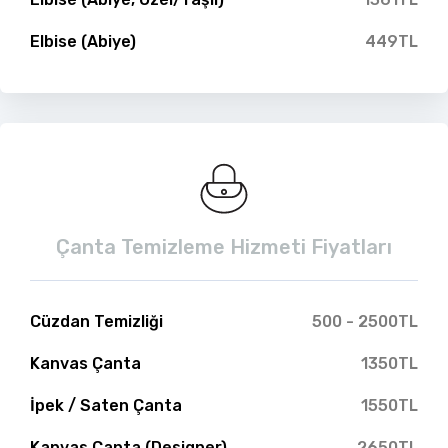
Elbise (Abiye)
449TL
Çanta Temizleme Hizmeti Fiyatları
Cüzdan Temizliği
500 - 2500TL
Kanvas Çanta
1350TL
İpek / Saten Çanta
1550TL
Kanvas Çanta (Designer)
2650TL