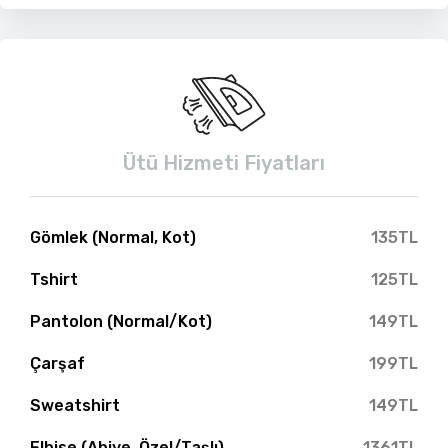
Ütü Hizmeti Fiyatları
Gömlek (Normal, Kot)
135TL
Tshirt
125TL
Pantolon (Normal/Kot)
149TL
Çarşaf
199TL
Sweatshirt
149TL
Elbise (Abiye, Özel/Taşlı)
1361TL