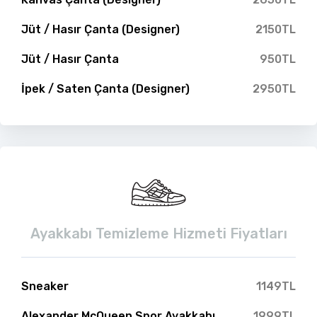
Jüt / Hasır Çanta (Designer)
2150TL
Jüt / Hasır Çanta
950TL
İpek / Saten Çanta (Designer)
2950TL
Ayakkabı Temizleme Hizmeti Fiyatları
Sneaker
1149TL
Alexander McQueen Spor Ayakkabı
1999TL