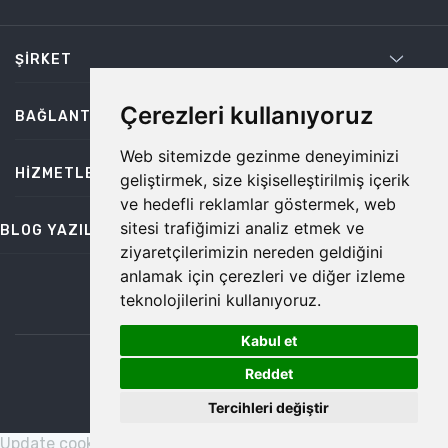
ŞIRKET
Çerezleri kullanıyoruz
BAĞLANTILAR
Web sitemizde gezinme deneyiminizi
HIZMETLER
geliştirmek, size kişiselleştirilmiş içerik
ve hedefli reklamlar göstermek, web
sitesi trafiğimizi analiz etmek ve
BLOG YAZILARI
ziyaretçilerimizin nereden geldiğini
anlamak için çerezleri ve diğer izleme
teknolojilerini kullanıyoruz.
bilgi@temiz.co
Kabul et
1
©2026 Temiz, Her Hakkı Saklıdır.
Reddet
Tercihleri değiştir
Update cookies preferences