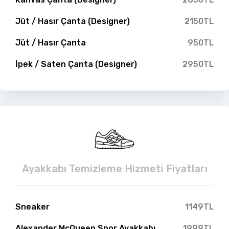
Jüt / Hasır Çanta (Designer)
2150TL
Jüt / Hasır Çanta
950TL
İpek / Saten Çanta (Designer)
2950TL
Ayakkabı Temizleme Hizmeti Fiyatları
Sneaker
1149TL
Alexander McQueen Spor Ayakkabı
1999TL