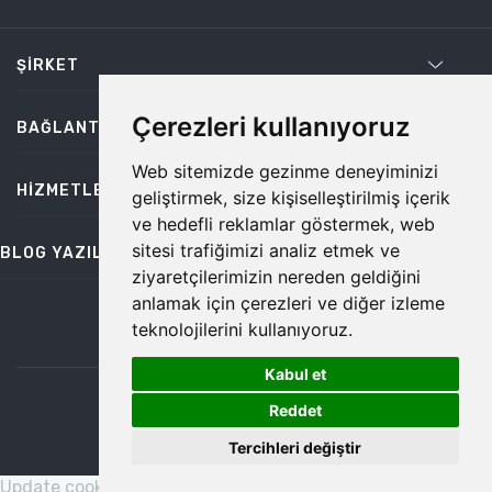
ŞIRKET
Çerezleri kullanıyoruz
BAĞLANTILAR
Web sitemizde gezinme deneyiminizi
HIZMETLER
geliştirmek, size kişiselleştirilmiş içerik
ve hedefli reklamlar göstermek, web
sitesi trafiğimizi analiz etmek ve
BLOG YAZILARI
ziyaretçilerimizin nereden geldiğini
anlamak için çerezleri ve diğer izleme
teknolojilerini kullanıyoruz.
bilgi@temiz.co
Kabul et
1
©2026 Temiz, Her Hakkı Saklıdır.
Reddet
Tercihleri değiştir
Update cookies preferences