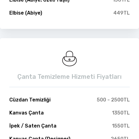
Elbise (Abiye)
449TL
Çanta Temizleme Hizmeti Fiyatları
Cüzdan Temizliği
500 - 2500TL
Kanvas Çanta
1350TL
İpek / Saten Çanta
1550TL
Kanvas Çanta (Designer)
2650TL