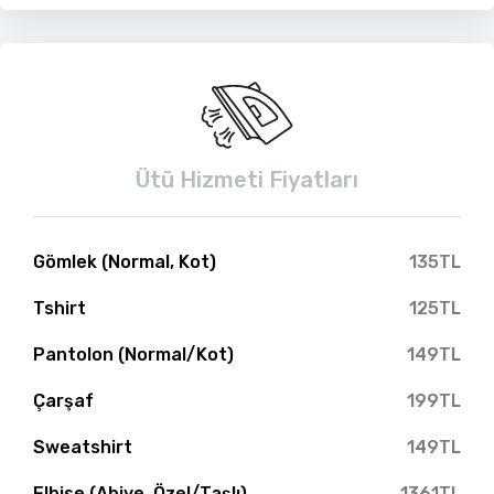
Ütü Hizmeti Fiyatları
Gömlek (Normal, Kot)
135TL
Tshirt
125TL
Pantolon (Normal/Kot)
149TL
Çarşaf
199TL
Sweatshirt
149TL
Elbise (Abiye, Özel/Taşlı)
1361TL