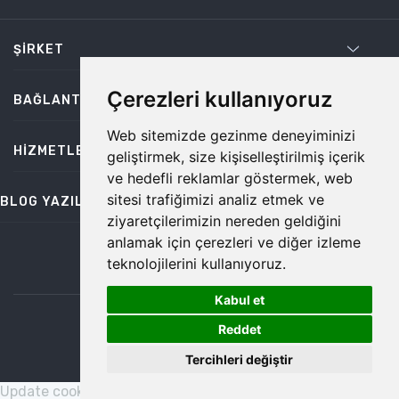
ŞIRKET
Çerezleri kullanıyoruz
BAĞLANTILAR
Web sitemizde gezinme deneyiminizi
HIZMETLER
geliştirmek, size kişiselleştirilmiş içerik
ve hedefli reklamlar göstermek, web
sitesi trafiğimizi analiz etmek ve
BLOG YAZILARI
ziyaretçilerimizin nereden geldiğini
anlamak için çerezleri ve diğer izleme
teknolojilerini kullanıyoruz.
bilgi@temiz.co
Kabul et
1
©2026 Temiz, Her Hakkı Saklıdır.
Reddet
Tercihleri değiştir
Update cookies preferences