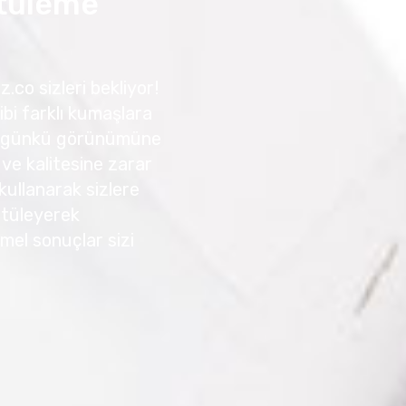
Ütüleme
.co sizleri bekliyor!
ibi farklı kumaşlara
 ilk günkü görünümüne
 ve kalitesine zarar
kullanarak sizlere
 Ütüleyerek
mmel sonuçlar sizi