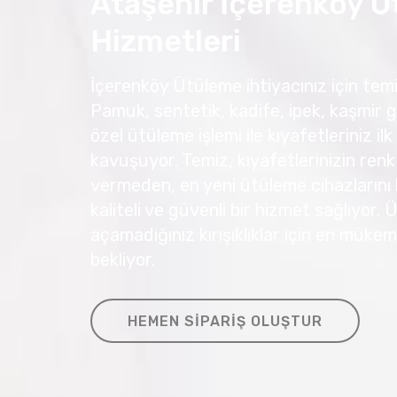
Ataşehir İçerenköy 
Hizmetleri
İçerenköy Ütüleme ihtiyacınız için temiz
Pamuk, sentetik, kadife, ipek, kaşmir g
özel ütüleme işlemi ile kıyafetleriniz
kavuşuyor. Temiz, kıyafetlerinizin renk
vermeden, en yeni ütüleme cihazlarını 
kaliteli ve güvenli bir hizmet sağlıyor.
açamadığınız kırışıklıklar için en müke
bekliyor.
HEMEN SIPARIŞ OLUŞTUR