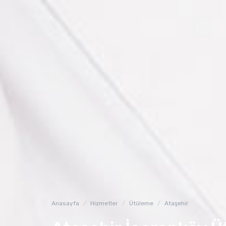
Anasayfa
Hizmetler
Ütüleme
Ataşehir