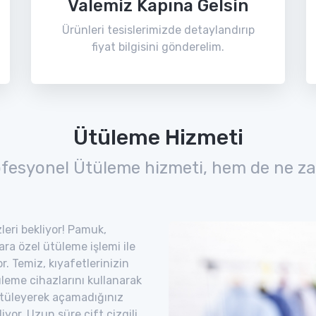
Valemiz Kapına Gelsin
Ürünleri tesislerimizde detaylandırıp
fiyat bilgisini gönderelim.
Ütüleme Hizmeti
ofesyonel Ütüleme hizmeti, hem de ne za
leri bekliyor! Pamuk,
lara özel ütüleme işlemi ile
. Temiz, kıyafetlerinizin
leme cihazlarını kullanarak
. Ütüleyerek açamadığınız
iyor. Uzun süre çift çizgili