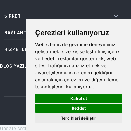
ŞIRKET
Çerezleri kullanıyoruz
BAĞLANTILAR
Web sitemizde gezinme deneyiminizi
HIZMETLER
geliştirmek, size kişiselleştirilmiş içerik
ve hedefli reklamlar göstermek, web
sitesi trafiğimizi analiz etmek ve
BLOG YAZILARI
ziyaretçilerimizin nereden geldiğini
anlamak için çerezleri ve diğer izleme
teknolojilerini kullanıyoruz.
bilgi@temiz.co
Kabul et
1
©2026 Temiz, Her Hakkı Saklıdır.
Reddet
Tercihleri değiştir
Update cookies preferences