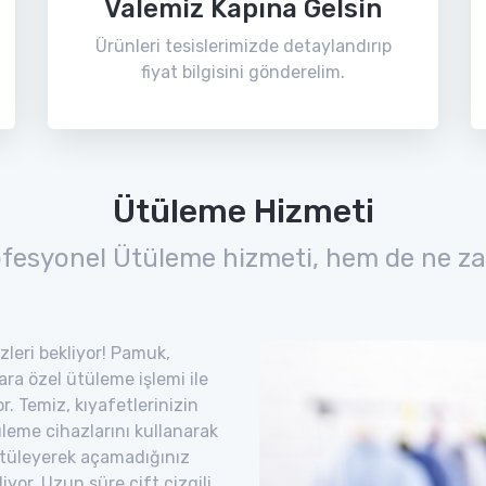
Valemiz Kapına Gelsin
Ürünleri tesislerimizde detaylandırıp
fiyat bilgisini gönderelim.
Ütüleme Hizmeti
ofesyonel Ütüleme hizmeti, hem de ne za
zleri bekliyor! Pamuk,
lara özel ütüleme işlemi ile
. Temiz, kıyafetlerinizin
leme cihazlarını kullanarak
. Ütüleyerek açamadığınız
iyor. Uzun süre çift çizgili