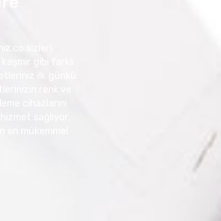
ere
iz.co sizleri
kaşmir gibi farklı
tleriniz ilk günkü
erinizin renk ve
leme cihazlarını
r hizmet sağlıyor.
için en mükemmel