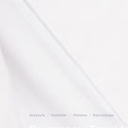
Anasayfa
Hizmetler
Ütüleme
Bayrampaşa