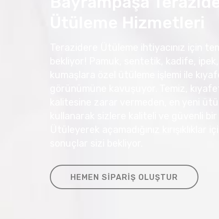
Bayrampaşa Terazid
Ütüleme Hizmetleri
Terazidere Ütüleme ihtiyacınız için tem
bekliyor! Pamuk, sentetik, kadife, ipek, 
kumaşlara özel ütüleme işlemi ile kıyafe
görünümüne kavuşuyor. Temiz, kıyafetl
kalitesine zarar vermeden, en yeni ütü
kullanarak sizlere kaliteli ve güvenli bi
Ütüleyerek açamadığınız kırışıklıklar 
sonuçlar sizi bekliyor.
HEMEN SIPARIŞ OLUŞTUR