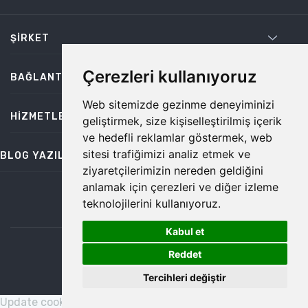
ŞIRKET
Çerezleri kullanıyoruz
BAĞLANTILAR
Web sitemizde gezinme deneyiminizi
HIZMETLER
geliştirmek, size kişiselleştirilmiş içerik
ve hedefli reklamlar göstermek, web
sitesi trafiğimizi analiz etmek ve
BLOG YAZILARI
ziyaretçilerimizin nereden geldiğini
anlamak için çerezleri ve diğer izleme
teknolojilerini kullanıyoruz.
bilgi@temiz.co
Kabul et
1
©2026 Temiz, Her Hakkı Saklıdır.
Reddet
Tercihleri değiştir
Update cookies preferences