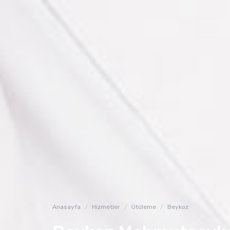
Anasayfa
Hizmetler
Ütüleme
Beykoz