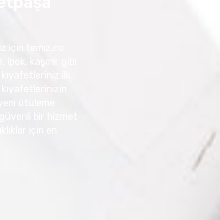
etpaşa
 için temiz.co
, ipek, kaşmir gibi
kıyafetleriniz ilk
ıyafetlerinizin
 yeni ütüleme
e güvenli bir hizmet
lıklar için en