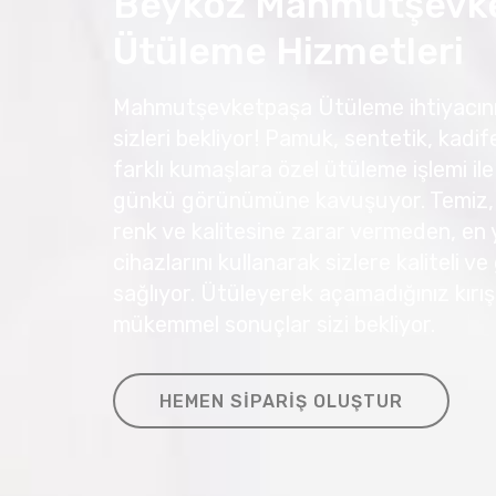
Beykoz Mahmutşevk
Ütüleme Hizmetleri
Mahmutşevketpaşa Ütüleme ihtiyacınız
sizleri bekliyor! Pamuk, sentetik, kadife
farklı kumaşlara özel ütüleme işlemi ile 
günkü görünümüne kavuşuyor. Temiz, k
renk ve kalitesine zarar vermeden, en
cihazlarını kullanarak sizlere kaliteli v
sağlıyor. Ütüleyerek açamadığınız kırışık
mükemmel sonuçlar sizi bekliyor.
HEMEN SIPARIŞ OLUŞTUR