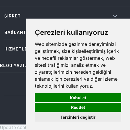
ŞIRKET
Çerezleri kullanıyoruz
BAĞLANTILAR
Web sitemizde gezinme deneyiminizi
HIZMETLER
geliştirmek, size kişiselleştirilmiş içerik
ve hedefli reklamlar göstermek, web
sitesi trafiğimizi analiz etmek ve
BLOG YAZILARI
ziyaretçilerimizin nereden geldiğini
anlamak için çerezleri ve diğer izleme
teknolojilerini kullanıyoruz.
bilgi@temiz.co
Kabul et
1
©2026 Temiz, Her Hakkı Saklıdır.
Reddet
Tercihleri değiştir
Update cookies preferences