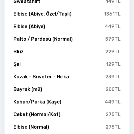
Sweatshirt
149TL
Elbise (Abiye, Özel/Taşlı)
1361TL
Elbise (Abiye)
449TL
Palto / Pardesü (Normal)
579TL
Bluz
229TL
Şal
129TL
Kazak - Süveter - Hırka
239TL
Bayrak (m2)
200TL
Kaban/Parka (Kaşe)
449TL
Ceket (Normal/Kot)
275TL
Elbise (Normal)
275TL