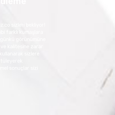
tüleme
.co sizleri bekliyor!
ibi farklı kumaşlara
 ilk günkü görünümüne
 ve kalitesine zarar
kullanarak sizlere
 Ütüleyerek
mmel sonuçlar sizi