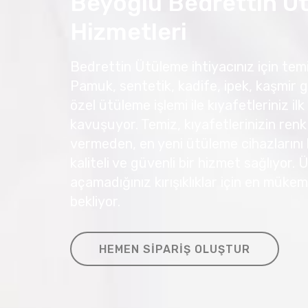
Beyoğlu Bedrettin Ü
Hizmetleri
Bedrettin Ütüleme ihtiyacınız için temiz
Pamuk, sentetik, kadife, ipek, kaşmir g
özel ütüleme işlemi ile kıyafetleriniz
kavuşuyor. Temiz, kıyafetlerinizin renk
vermeden, en yeni ütüleme cihazlarını 
kaliteli ve güvenli bir hizmet sağlıyor.
açamadığınız kırışıklıklar için en müke
bekliyor.
HEMEN SIPARIŞ OLUŞTUR