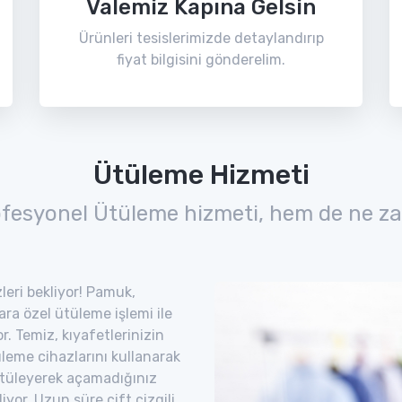
Valemiz Kapına Gelsin
Ürünleri tesislerimizde detaylandırıp
fiyat bilgisini gönderelim.
Ütüleme Hizmeti
ofesyonel Ütüleme hizmeti, hem de ne za
leri bekliyor! Pamuk,
lara özel ütüleme işlemi ile
. Temiz, kıyafetlerinizin
leme cihazlarını kullanarak
. Ütüleyerek açamadığınız
iyor. Uzun süre çift çizgili