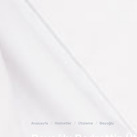
Anasayfa
Hizmetler
Ütüleme
Beyoğlu