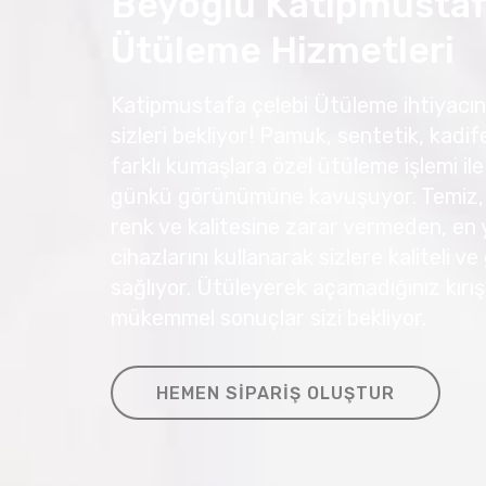
Beyoğlu Katipmustaf
Ütüleme Hizmetleri
Katipmustafa çelebi Ütüleme ihtiyacını
sizleri bekliyor! Pamuk, sentetik, kadife
farklı kumaşlara özel ütüleme işlemi ile 
günkü görünümüne kavuşuyor. Temiz, k
renk ve kalitesine zarar vermeden, en
cihazlarını kullanarak sizlere kaliteli v
sağlıyor. Ütüleyerek açamadığınız kırışık
mükemmel sonuçlar sizi bekliyor.
HEMEN SIPARIŞ OLUŞTUR