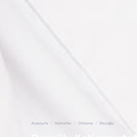
Anasayfa
Hizmetler
Ütüleme
Beyoğlu