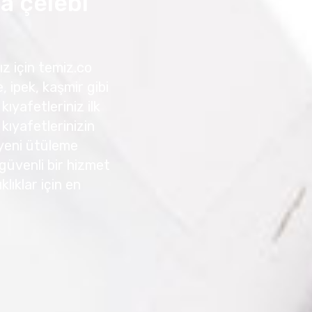
a çelebi
z için temiz.co
, ipek, kaşmir gibi
kıyafetleriniz ilk
ıyafetlerinizin
 yeni ütüleme
e güvenli bir hizmet
lıklar için en