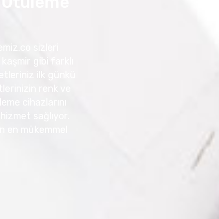
 Ütüleme
miz.co sizleri
kaşmir gibi farklı
tleriniz ilk günkü
erinizin renk ve
leme cihazlarını
r hizmet sağlıyor.
için en mükemmel