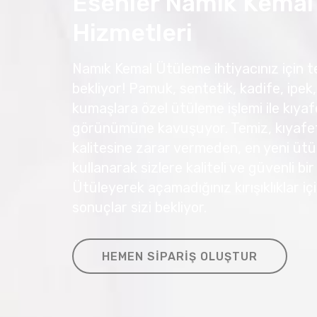
Esenler Namık Kemal
Hizmetleri
Namık Kemal Ütüleme ihtiyacınız için te
bekliyor! Pamuk, sentetik, kadife, ipek, 
kumaşlara özel ütüleme işlemi ile kıyafe
görünümüne kavuşuyor. Temiz, kıyafetl
kalitesine zarar vermeden, en yeni ütü
kullanarak sizlere kaliteli ve güvenli bi
Ütüleyerek açamadığınız kırışıklıklar 
sonuçlar sizi bekliyor.
HEMEN SIPARIŞ OLUŞTUR