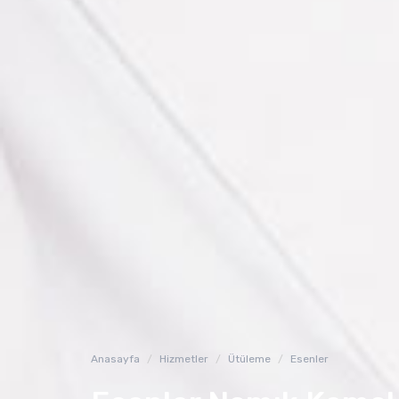
Anasayfa
Hizmetler
Ütüleme
Esenler