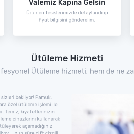
Valemiz Kapına Gelsin
Ürünleri tesislerimizde detaylandırıp
fiyat bilgisini gönderelim.
Ütüleme Hizmeti
ofesyonel Ütüleme hizmeti, hem de ne za
sizleri bekliyor! Pamuk,
lara özel ütüleme işlemi ile
. Temiz, kıyafetlerinizin
leme cihazlarını kullanarak
. Ütüleyerek açamadığınız
iyor. Uzun süre çift çizgili