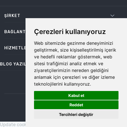
ŞIRKET
Çerezleri kullanıyoruz
BAĞLANTILAR
Web sitemizde gezinme deneyiminizi
HIZMETLER
geliştirmek, size kişiselleştirilmiş içerik
ve hedefli reklamlar göstermek, web
sitesi trafiğimizi analiz etmek ve
BLOG YAZILARI
ziyaretçilerimizin nereden geldiğini
anlamak için çerezleri ve diğer izleme
teknolojilerini kullanıyoruz.
bilgi@temiz.co
Kabul et
1
©2026 Temiz, Her Hakkı Saklıdır.
Reddet
Tercihleri değiştir
Update cookies preferences