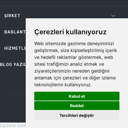
ŞIRKET
Çerezleri kullanıyoruz
BAĞLANTILAR
Web sitemizde gezinme deneyiminizi
HIZMETLER
geliştirmek, size kişiselleştirilmiş içerik
ve hedefli reklamlar göstermek, web
sitesi trafiğimizi analiz etmek ve
BLOG YAZILARI
ziyaretçilerimizin nereden geldiğini
anlamak için çerezleri ve diğer izleme
teknolojilerini kullanıyoruz.
bilgi@temiz.co
Kabul et
1
©2026 Temiz, Her Hakkı Saklıdır.
Reddet
Tercihleri değiştir
Update cookies preferences