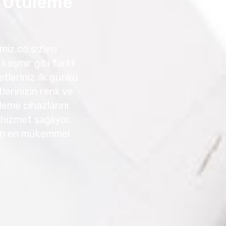
l Ütüleme
miz.co sizleri
kaşmir gibi farklı
tleriniz ilk günkü
erinizin renk ve
leme cihazlarını
r hizmet sağlıyor.
için en mükemmel