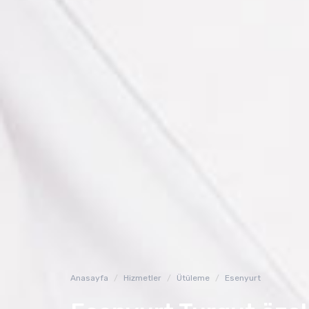
Anasayfa
Hizmetler
Ütüleme
Esenyurt