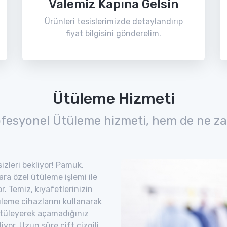
Valemiz Kapına Gelsin
Ürünleri tesislerimizde detaylandırıp
fiyat bilgisini gönderelim.
Ütüleme Hizmeti
ofesyonel Ütüleme hizmeti, hem de ne za
izleri bekliyor! Pamuk,
lara özel ütüleme işlemi ile
. Temiz, kıyafetlerinizin
leme cihazlarını kullanarak
. Ütüleyerek açamadığınız
iyor. Uzun süre çift çizgili