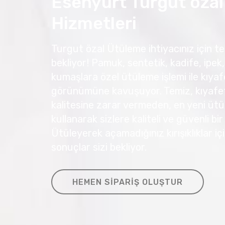
Esenyurt Turgut öza
Hizmetleri
Turgut özal Ütüleme ihtiyacınız için te
bekliyor! Pamuk, sentetik, kadife, ipek, 
kumaşlara özel ütüleme işlemi ile kıyafe
görünümüne kavuşuyor. Temiz, kıyafetl
kalitesine zarar vermeden, en yeni ütü
kullanarak sizlere kaliteli ve güvenli bi
Ütüleyerek açamadığınız kırışıklıklar 
sonuçlar sizi bekliyor.
HEMEN SIPARIŞ OLUŞTUR