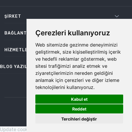
ŞIRKET
Çerezleri kullanıyoruz
BAĞLANTILAR
Web sitemizde gezinme deneyiminizi
HIZMETLER
geliştirmek, size kişiselleştirilmiş içerik
ve hedefli reklamlar göstermek, web
sitesi trafiğimizi analiz etmek ve
BLOG YAZILARI
ziyaretçilerimizin nereden geldiğini
anlamak için çerezleri ve diğer izleme
teknolojilerini kullanıyoruz.
bilgi@temiz.co
Kabul et
1
©2026 Temiz, Her Hakkı Saklıdır.
Reddet
Tercihleri değiştir
Update cookies preferences